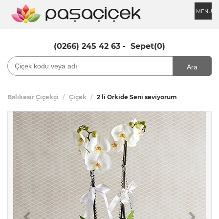
MENU
(0266) 245 42 63
-
Sepet(0)
Ara
Balıkesir Çiçekçi
Çiçek
2 li Orkide Seni seviyorum