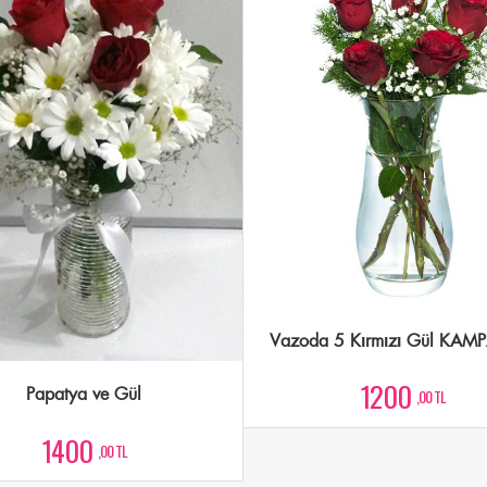
Vazoda 5 Kırmızı Gül KA
1200
Papatya ve Gül
,00 TL
1400
,00 TL