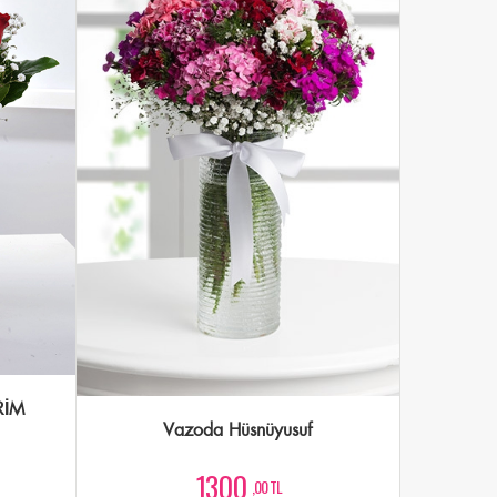
RİM
Vazoda Hüsnüyusuf
1300
,00 TL