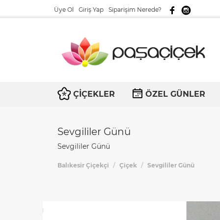
Üye Ol
Giriş Yap
Siparişim Nerede?
ÇİÇEKLER
ÖZEL GÜNLER
Sevgililer Günü
Sevgililer Günü
Balıkesir Çiçekçi
Çiçek
Sevgililer Günü