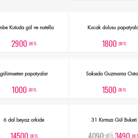
mbe Kutuda gül ve nutella
Kucak dolusu papatyal
2900
1800
,00 TL
,00 TL
gülümseten papatyalar
Saksıda Guzmania Osta
1000
1500
,00 TL
,00 TL
6 dal beyaz orkide
31 Kırmızı Gül Buketi
14500
4090
3490
,00 TL
,00 TL
,00 