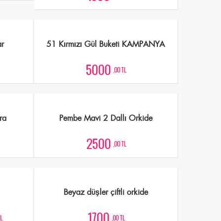
ar
51 Kırmızı Gül Buketi KAMPANYA
5000
,00 TL
ra
Pembe Mavi 2 Dallı Orkide
2500
,00 TL
Beyaz düşler çiftli orkide
1700
TL
,00 TL