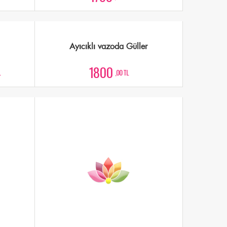
Ayıcıklı vazoda Güller
1800
L
,00 TL