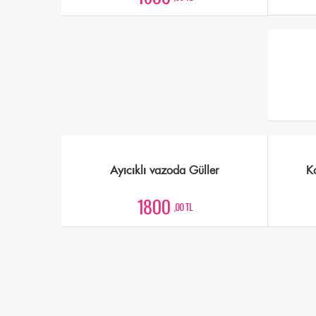
Ayıcıklı vazoda Güller
K
1800
,00 TL