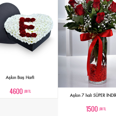
Aşkın Baş Harfi
4600
,00 TL
Aşkın 7 hali SÜPER İNDİ
1500
,00 TL