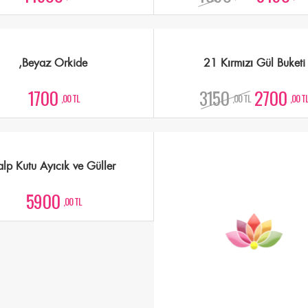
,Beyaz Orkide
21 Kırmızı Gül Buketi
1700
3150
2700
,00 TL
,00 TL
,00 T
alp Kutu Ayıcık ve Güller
Solmayan Siyah Gül
5900
1800
,00 TL
,00 TL