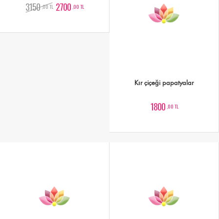
3150
2700
,00 TL
,00 TL
Kır çiçeği papatyalar
1800
,00 TL