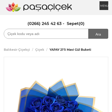
MENU
(0266) 245 42 63
-
Sepet(0)
Ara
Balıkesir Çiçekçi
Çiçek
YAPAY 21'li Mavi Gül Buketi